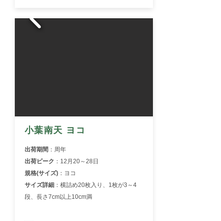
小葉南天 ヨコ
出荷期間
：周年
出荷ピーク
：12月20～28日
規格(サイズ)
：ヨコ
サイズ詳細
：
横詰め20枚入り、1枚が3～4
段、長さ7cm以上10cm満