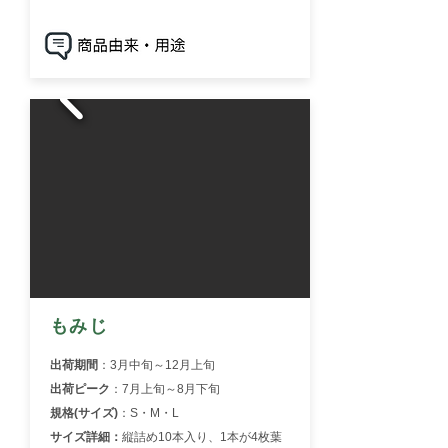
もみじ
出荷期間
：3月中旬～12月上旬
出荷ピーク
：7月上旬～8月下旬
規格(サイズ)
：S・M・L
サイズ詳細：
縦詰め10本入り、1本が4枚葉