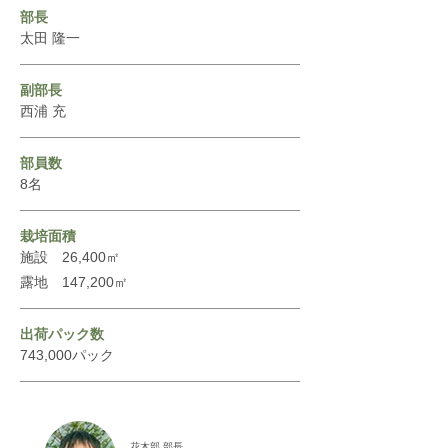
部長
太田 隆一
副部長
西浦 充
部員数
8名
栽培面積
施設 26,400㎡
露地 147,200㎡
出荷パック数
743,000パック
花木部 部長