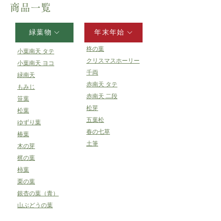
商品一覧
緑葉物
年末年始
柊の葉
小葉南天 タテ
クリスマスホーリー
小葉南天 ヨコ
千両
緑南天
赤南天 タテ
もみじ
赤南天 二段
笹葉
松芽
松葉
五葉松
ゆずり葉
春の七草
椿葉
土筆
木の芽
梶の葉
柿葉
栗の葉
銀杏の葉（青）
山ぶどうの葉