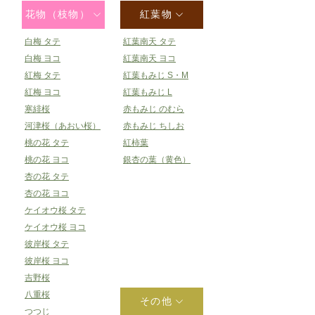
花物（枝物）
紅葉物
白梅 タテ
紅葉南天 タテ
白梅 ヨコ
紅葉南天 ヨコ
紅梅 タテ
紅葉もみじ S・M
紅梅 ヨコ
紅葉もみじ L
寒緋桜
赤もみじ のむら
河津桜（あおい桜）
赤もみじ ちしお
桃の花 タテ
紅柿葉
桃の花 ヨコ
銀杏の葉（黄色）
杏の花 タテ
杏の花 ヨコ
ケイオウ桜 タテ
ケイオウ桜 ヨコ
彼岸桜 タテ
彼岸桜 ヨコ
吉野桜
八重桜
その他
つつじ