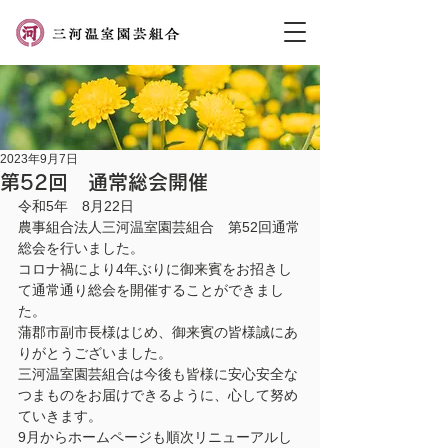
2023年9月7日
第52回 通常総会開催
令和5年　8月22日　
農事組合法人三河温室園芸組合　第52回通常
総会を行いました。
コロナ禍により4年ぶりに御来賓をお招きし
て通常通り総会を開催することができまし
た。
蒲郡市副市長様はじめ、御来賓の皆様誠にあ
りがとうございました。
三河温室園芸組合は今後も皆様に安心安全な
つまものをお届けできるように、心して努め
ていきます。
9月からホームページも順次リニューアルし