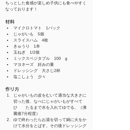
ちっとした食感が楽しめ子供にも食べやすく
なっております！
材料
マイクロトマト　1パック
じゃがいも　5個
スライスハム　4枚
きゅうり　1本
玉ねぎ　1/2個
ミックスベジタブル　100　g
マヨネーズ　好みの量
ドレッシング　大さじ2杯
塩こしょう　少々
作り方
じゃがいもの皮をむいて適当な大きさに
切った後、なべにじゃがいもがすべて
ひ　　たるまで水を入れてゆでる。（沸
騰後7分程度）
ゆで終わったらお湯を切って鍋に火をか
けて水分をとばす。その後ドレッシング